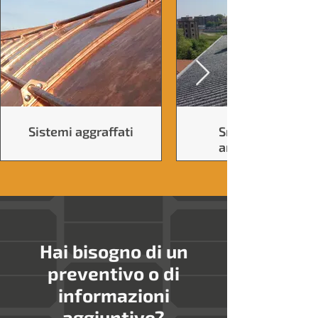
Sistemi aggraffati
Smaltimento
amianto tetti
Hai bisogno di un
preventivo o di
informazioni
aggiuntive?