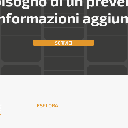
bisogno di un preve
informazioni aggiun
SCRIVICI
ESPLORA
Home
Soluzioni
Chi siamo
Case studies